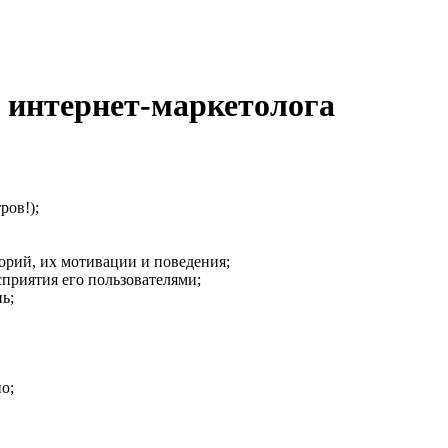
 интернет-маркетолога
ров!);
орий, их мотивации и поведения;
сприятия его пользователями;
нь;
но;