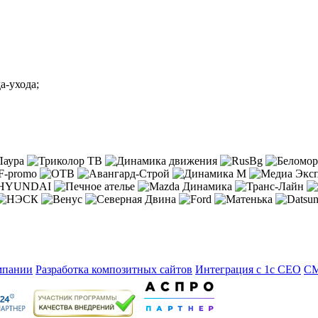
а-ухода;
мпании
Разработка композитных сайтов
Интеграция с 1с
СЕО
С