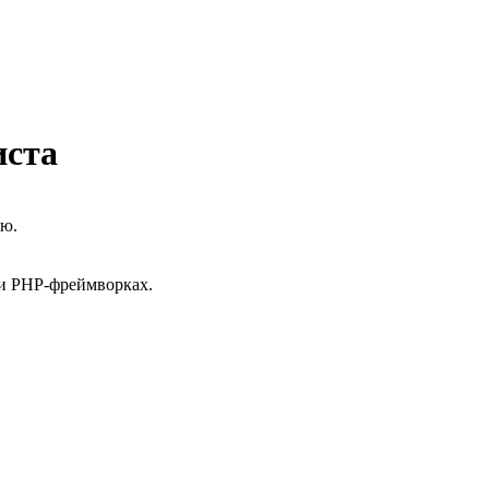
иста
ью.
 и PHP-фреймворках.